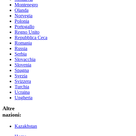
Montenegro
Olanda
Norvegia
Polonia
Portogallo
Regno Unito
Repubblica Ceca
Romania
Russia
Serbia
Slovacchia
Slovenia
Spagna
Svezia
Svizzera
Turchia
Ucraina
Ungheria
Altre
nazioni:
Kazakhstan