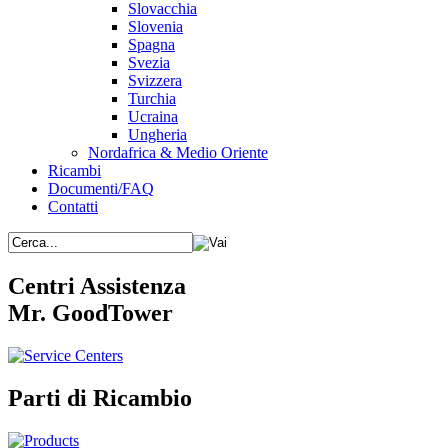
Slovacchia
Slovenia
Spagna
Svezia
Svizzera
Turchia
Ucraina
Ungheria
Nordafrica & Medio Oriente
Ricambi
Documenti/FAQ
Contatti
Centri Assistenza
Mr. GoodTower
Parti di Ricambio