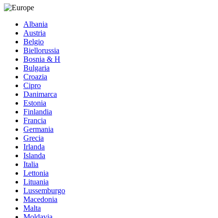
Albania
Austria
Belgio
Biellorussia
Bosnia & H
Bulgaria
Croazia
Cipro
Danimarca
Estonia
Finlandia
Francia
Germania
Grecia
Irlanda
Islanda
Italia
Lettonia
Lituania
Lussemburgo
Macedonia
Malta
Moldavia