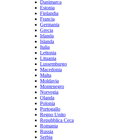
Danimarca
Estonia
Finlandia
Francia
Germania
Grecia
Irlanda
Islanda
Italia
Lettonia
Lituania
Lussemburgo
Macedonia
Malta
Moldavia
Montenegro
Norvegia
Olanda
Polonia
Portogallo
Regno Unito
Repubblica Ceca
Romania
Russia
Serbia