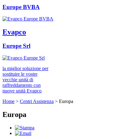
Europe BVBA
Evapco
Europe Srl
la miglior soluzione per
sostituire le vostre
vecchie unità di
raffreddamento con
nuove unità Evapco
Home
>
Centri Assistenza
>
Europa
Europa