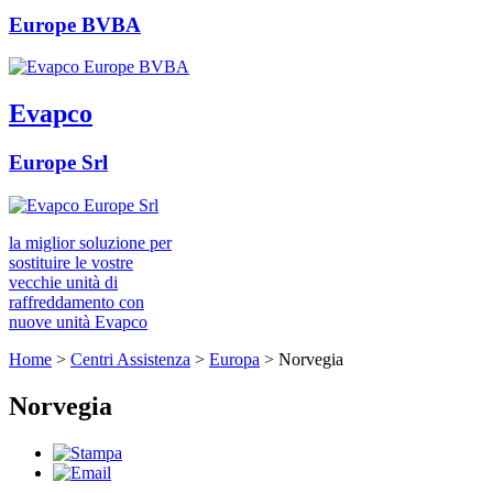
Europe BVBA
Evapco
Europe Srl
la miglior soluzione per
sostituire le vostre
vecchie unità di
raffreddamento con
nuove unità Evapco
Home
>
Centri Assistenza
>
Europa
>
Norvegia
Norvegia