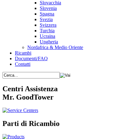
Slovacchia
Slovenia
Spagna
Svezia
Svizzera
Turchia
Ucraina
Ungheria
Nordafrica & Medio Oriente
Ricambi
Documenti/FAQ
Contatti
Centri Assistenza
Mr. GoodTower
Parti di Ricambio