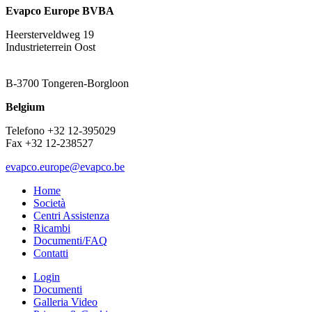
Evapco Europe BVBA
Heersterveldweg 19
Industrieterrein Oost
B-3700 Tongeren-Borgloon
Belgium
Telefono +32 12-395029
Fax +32 12-238527
evapco.europe@evapco.be
Home
Società
Centri Assistenza
Ricambi
Documenti/FAQ
Contatti
Login
Documenti
Galleria Video