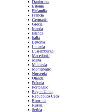
Danimarca
Estonia
Finlandia
Francia
Germania
Grecia
Irlanda
Islanda
Italia
Lettonia
Lituania
Lussemburgo
Macedonia
Malta
Moldavia
Montenegro
Norvegia
Olanda
Polonia
Portogallo
Regno Unito
Repubblica Ceca
Romania
Russia
Serbia