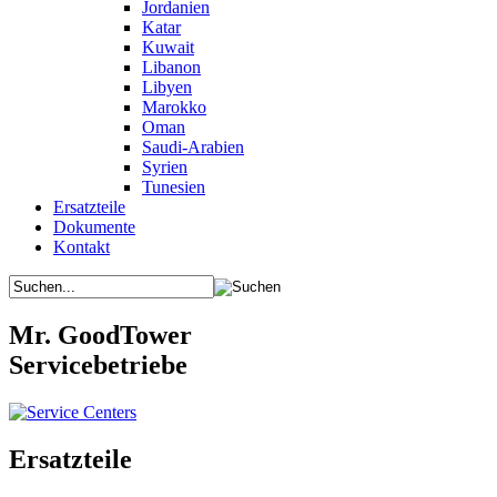
Jordanien
Katar
Kuwait
Libanon
Libyen
Marokko
Oman
Saudi-Arabien
Syrien
Tunesien
Ersatzteile
Dokumente
Kontakt
Mr. GoodTower
Servicebetriebe
Ersatzteile