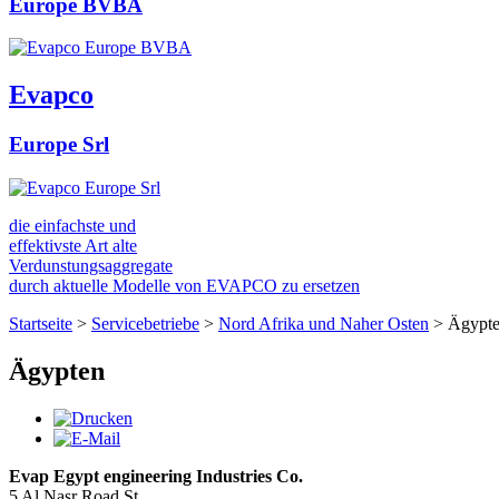
Europe BVBA
Evapco
Europe Srl
die einfachste und
effektivste Art alte
Verdunstungsaggregate
durch aktuelle Modelle von EVAPCO zu ersetzen
Startseite
>
Servicebetriebe
>
Nord Afrika und Naher Osten
>
Ägypt
Ägypten
Evap Egypt engineering Industries Co.
5 Al Nasr Road St.