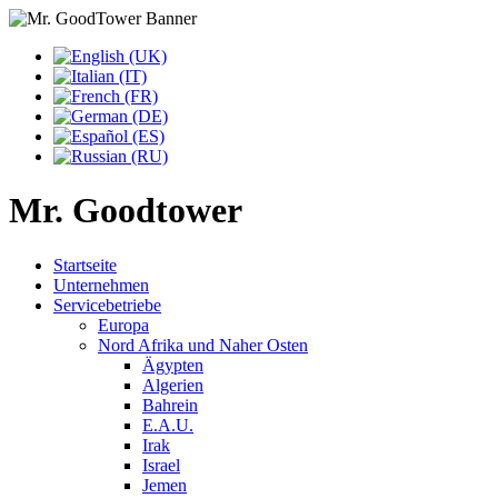
Mr. Goodtower
Startseite
Unternehmen
Servicebetriebe
Europa
Nord Afrika und Naher Osten
Ägypten
Algerien
Bahrein
E.A.U.
Irak
Israel
Jemen