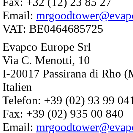
Fax: +32 (12) 23 85 27
Email:
mrgoodtower@evap
VAT: BE0464685725
Evapco Europe Srl
Via C. Menotti, 10
I-20017 Passirana di Rho (
Italien
Telefon: +39 (02) 93 99 04
Fax: +39 (02) 935 00 840
Email:
mrgoodtower@evapc