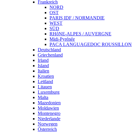
Frankreich
NORD
OST
PARIS IDF / NORMANDIE
WEST
SÜD
RH‪ô‬NE-ALPES / AUVERGNE
Midi-Pyrénée
PACA LANGUAGEDOC ROUSSILLON
Deutschland
Griechenland
Irland
Island
Italien
Kroatien
Lettland
Litauen
Luxemburg
Malta
Mazedonien
Moldawien
Montenegro
Niederlande
Norwegen
Österreich