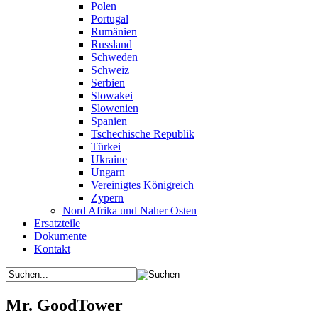
Polen
Portugal
Rumänien
Russland
Schweden
Schweiz
Serbien
Slowakei
Slowenien
Spanien
Tschechische Republik
Türkei
Ukraine
Ungarn
Vereinigtes Königreich
Zypern
Nord Afrika und Naher Osten
Ersatzteile
Dokumente
Kontakt
Mr. GoodTower