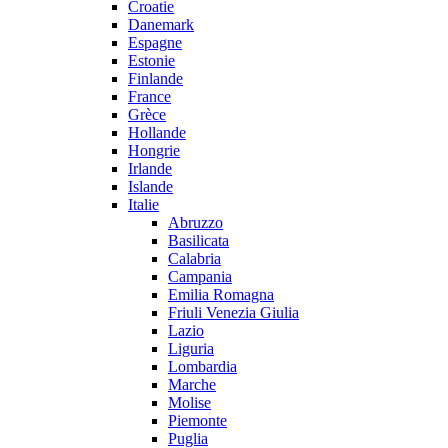
Croatie
Danemark
Espagne
Estonie
Finlande
France
Grèce
Hollande
Hongrie
Irlande
Islande
Italie
Abruzzo
Basilicata
Calabria
Campania
Emilia Romagna
Friuli Venezia Giulia
Lazio
Liguria
Lombardia
Marche
Molise
Piemonte
Puglia