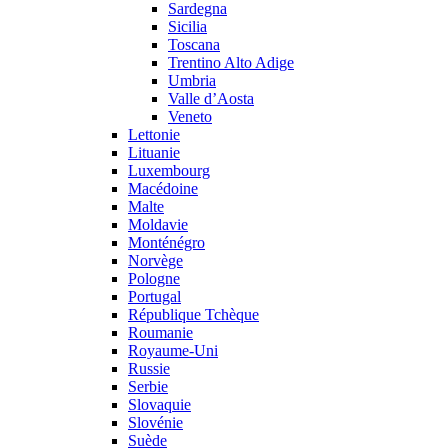
Sardegna
Sicilia
Toscana
Trentino Alto Adige
Umbria
Valle d’Aosta
Veneto
Lettonie
Lituanie
Luxembourg
Macédoine
Malte
Moldavie
Monténégro
Norvège
Pologne
Portugal
République Tchèque
Roumanie
Royaume-Uni
Russie
Serbie
Slovaquie
Slovénie
Suède