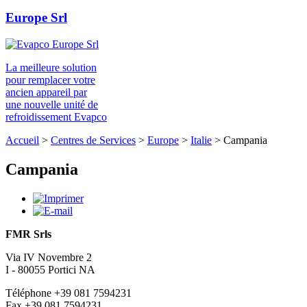
Europe Srl
La meilleure solution
pour remplacer votre
ancien appareil par
une nouvelle unité de
refroidissement Evapco
Accueil
>
Centres de Services
>
Europe
>
Italie
>
Campania
Campania
FMR Srls
Via IV Novembre 2
I - 80055 Portici NA
Téléphone +39 081 7594231
Fax +39 081 7594231