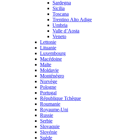
Sardegna
Sicilia
Toscana
Trentino Alto Adige
Umbria
Valle d’Aosta
Veneto
Lettonie
Lituanie
Luxembourg
Macédoine
Malte
Moldavie
Monténégro
Norvège
Pologne
Portugal
République Tchèque
Roumanie
Royaume-Uni
Russie
Serbie
Slovaquie
Slovénie
Suède