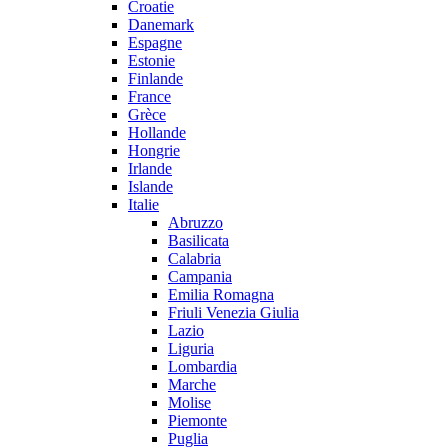
Croatie
Danemark
Espagne
Estonie
Finlande
France
Grèce
Hollande
Hongrie
Irlande
Islande
Italie
Abruzzo
Basilicata
Calabria
Campania
Emilia Romagna
Friuli Venezia Giulia
Lazio
Liguria
Lombardia
Marche
Molise
Piemonte
Puglia