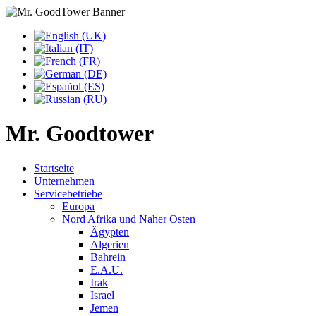
Mr. Goodtower
Startseite
Unternehmen
Servicebetriebe
Europa
Nord Afrika und Naher Osten
Ägypten
Algerien
Bahrein
E.A.U.
Irak
Israel
Jemen