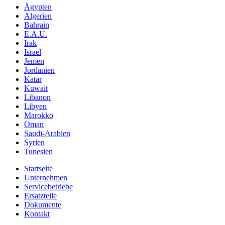
Ägypten
Algerien
Bahrain
E.A.U.
Irak
Israel
Jemen
Jordanien
Katar
Kuwait
Libanon
Libyen
Marokko
Oman
Saudi-Arabien
Syrien
Tunesien
Startseite
Unternehmen
Servicebetriebe
Ersatzteile
Dokumente
Kontakt