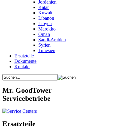
Jordanien
Katar
Kuwait
Libanon
Libyen
Marokko
Oman
Saudi-Arabien
Syrien
Tunesien
Ersatzteile
Dokumente
Kontakt
Mr. GoodTower
Servicebetriebe
Ersatzteile