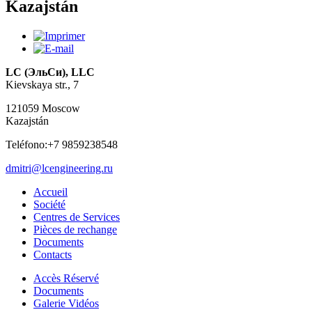
Kazajstán
LC (ЭльСи), LLC
Kievskaya str., 7
121059 Moscow
Kazajstán
Teléfono:+7 9859238548
dmitri@lcengineering.ru
Accueil
Société
Centres de Services
Pièces de rechange
Documents
Contacts
Accès Réservé
Documents
Galerie Vidéos