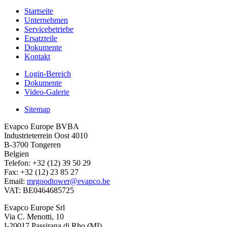
Startseite
Unternehmen
Servicebetriebe
Ersatzteile
Dokumente
Kontakt
Login-Bereich
Dokumente
Video-Galerie
Sitemap
Evapco Europe BVBA
Industrieterrein Oost 4010
B-3700 Tongeren
Belgien
Telefon: +32 (12) 39 50 29
Fax: +32 (12) 23 85 27
Email:
mrgoodtower@evapco.be
VAT: BE0464685725
Evapco Europe Srl
Via C. Menotti, 10
I-20017 Passirana di Rho (MI)