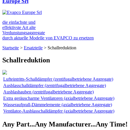
Europe Srl
die einfachste und
effektivste Art alte
Verdunstungsaggregate
durch aktuelle Modelle von EVAPCO zu ersetzen
Startseite
>
Ersatzteile
>
Schallreduktion
Schallreduktion
Lufteintritts-Schalldämpfer (zentifugalbetriebene Aggregate)
Ausblasschalldämpfer (zentrifugalbetriebene Aggregate)
Ausblashauben (zentrifugalbetriebene Aggregate)
Extra geräuscharme Ventilatoren (axialbetriebene Aggregate)
Wasseraufprall-Dämmelemente (axialbetriebene Aggregate)
Ventilator-Ausblasschalldämpfer (axialbetriebene Aggregate)
Any Part...Any Manufacturer...Any Time!